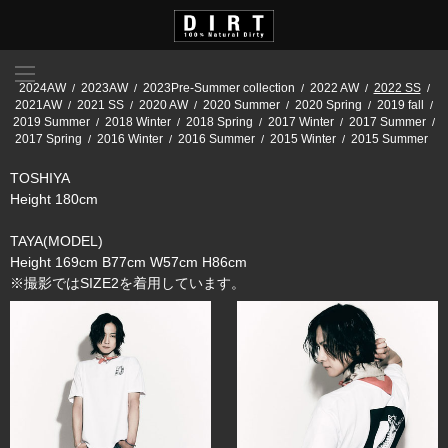
2024AW
2023AW
2023Pre-Summer collection
2022 AW
2022 SS
2021AW
2021 SS
2020 AW
2020 Summer
2020 Spring
2019 fall
2019 Summer
2018 Winter
2018 Spring
2017 Winter
2017 Summer
2017 Spring
2016 Winter
2016 Summer
2015 Winter
2015 Summer
TOSHIYA
Height 180cm
TAYA(MODEL)
Height 169cm B77cm W57cm H86cm
※撮影ではSIZE2を着用しています。